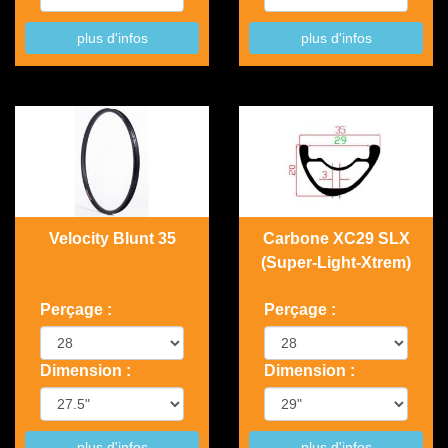
plus d'infos
plus d'infos
Velocity Blunt 35
Carbone XC29 SLX
(Super-Light-Xtrem)
Perçage :
Perçage :
Dimension :
Dimension :
plus d'infos
plus d'infos