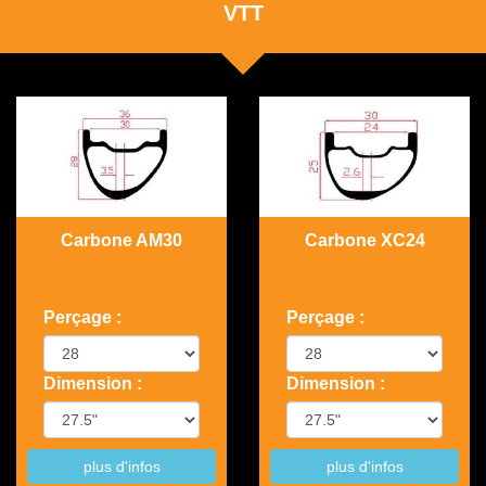
VTT
Carbone AM30
Carbone XC24
Perçage :
Perçage :
Dimension :
Dimension :
plus d'infos
plus d'infos