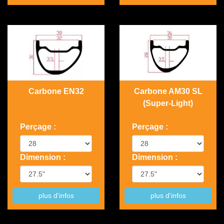
Carbone EN32
Carbone AM30 SL
(Super-Light)
Perçage :
Perçage :
Dimension :
Dimension :
plus d'infos
plus d'infos