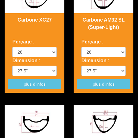
Carbone XC27
Carbone AM32 SL
(Super-Light)
Perçage :
Perçage :
Dimension :
Dimension :
plus d'infos
plus d'infos