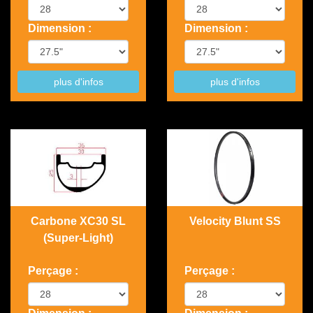
Dimension :
Dimension :
plus d'infos
plus d'infos
Carbone XC30 SL
Velocity Blunt SS
(Super-Light)
Perçage :
Perçage :