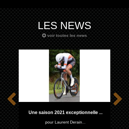
LES NEWS
voir toutes les news
Une saison 2021 exceptionnelle ...
F
pour Laurent Derain...
3K