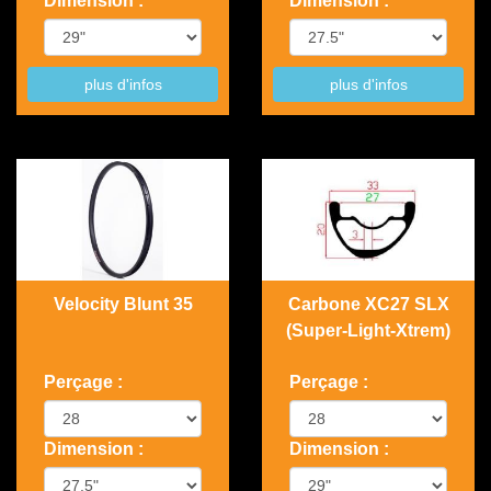
Dimension :
Dimension :
plus d'infos
plus d'infos
Velocity Blunt 35
Carbone XC27 SLX
(Super-Light-Xtrem)
Perçage :
Perçage :
Dimension :
Dimension :