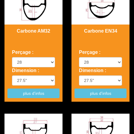
Carbone AM32
Carbone EN34
Perçage :
Perçage :
Dimension :
Dimension :
plus d'infos
plus d'infos