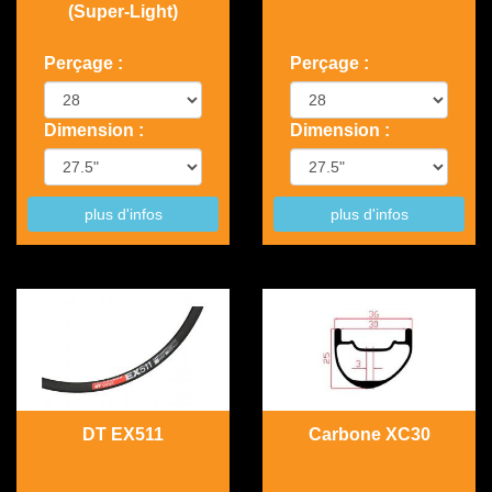
(Super-Light)
Perçage :
Perçage :
Dimension :
Dimension :
plus d'infos
plus d'infos
DT EX511
Carbone XC30