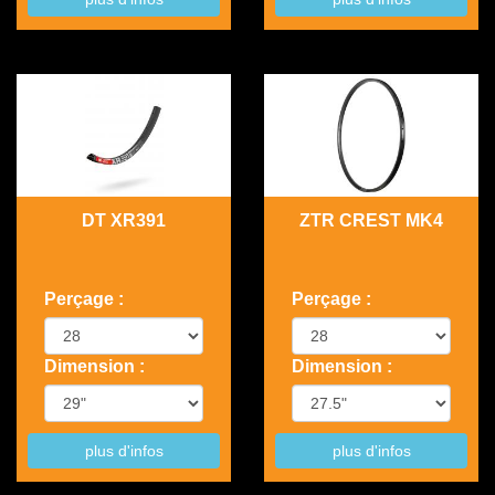
DT XR391
ZTR CREST MK4
Perçage :
Perçage :
Dimension :
Dimension :
plus d'infos
plus d'infos