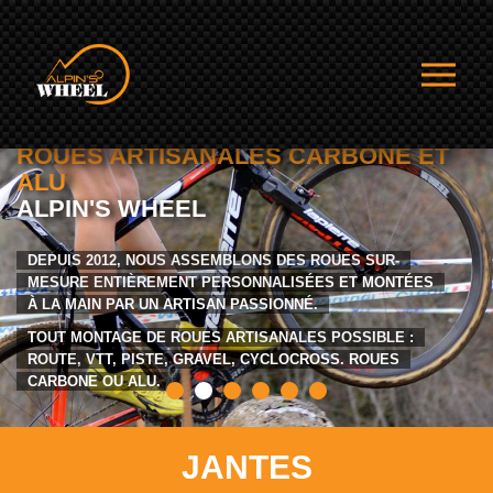
 CARBONE ET
ROUES CARBONE AR
SUR-MESURE
DES ROUES SUR-
DEPUIS 2012 NOUS PROPOSONS D
LISÉES ET MONTÉES
ARTISANALES PERSONNALISÉES AU
ONNÉ.
ROUES CARBONE ARTISANALES H
ALES POSSIBLE :
MONTÉES À LA MAIN.
LOCROSS. ROUES
JANTES