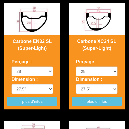
Carbone EN32 SL
Carbone XC24 SL
(Super-Light)
(Super-Light)
Perçage :
Perçage :
Dimension :
Dimension :
plus d'infos
plus d'infos