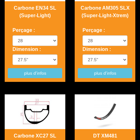
Carbone EN34 SL
Carbone AM305 SLX
(Super-Light)
(Super-Light-Xtrem)
Perçage :
Perçage :
Dimension :
Dimension :
plus d'infos
plus d'infos
Carbone XC27 SL
DT XM481