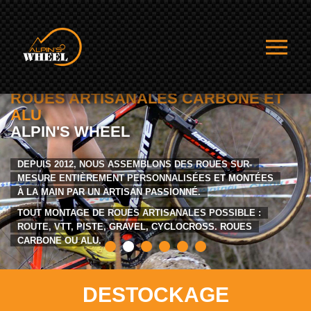
ROUES ARTISANALES CARBONE ET
ALU
ALPIN'S WHEEL
DEPUIS 2012, NOUS ASSEMBLONS DES ROUES SUR-
MESURE ENTIÈREMENT PERSONNALISÉES ET MONTÉES
À LA MAIN PAR UN ARTISAN PASSIONNÉ.
TOUT MONTAGE DE ROUES ARTISANALES POSSIBLE :
ROUTE, VTT, PISTE, GRAVEL, CYCLOCROSS. ROUES
CARBONE OU ALU.
DESTOCKAGE