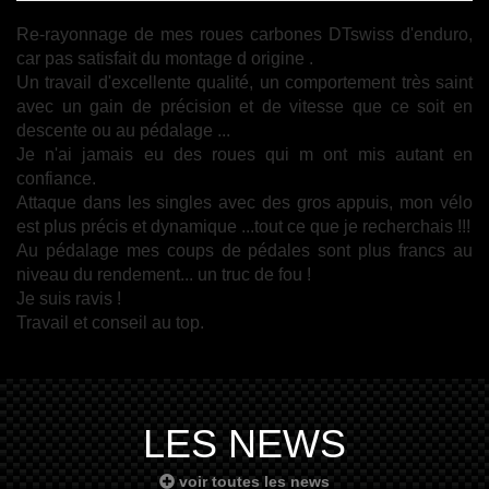
Re-rayonnage de mes roues carbones DTswiss d'enduro,
car pas satisfait du montage d origine .
Un travail d'excellente qualité, un comportement très saint
avec un gain de précision et de vitesse que ce soit en
descente ou au pédalage ...
Je n'ai jamais eu des roues qui m ont mis autant en
confiance.
Attaque dans les singles avec des gros appuis, mon vélo
est plus précis et dynamique ...tout ce que je recherchais !!!
Au pédalage mes coups de pédales sont plus francs au
niveau du rendement... un truc de fou !
Je suis ravis !
Travail et conseil au top.
LES NEWS
voir toutes les news