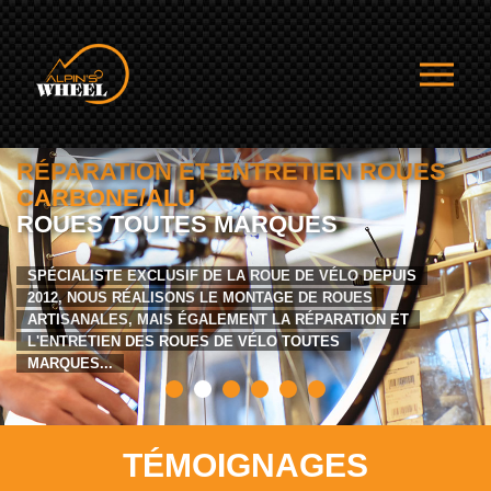
RÉPARATION ET ENTRETIEN ROUES
CARBONE/ALU
ROUES TOUTES MARQUES
SPÉCIALISTE EXCLUSIF DE LA ROUE DE VÉLO DEPUIS
2012, NOUS RÉALISONS LE MONTAGE DE ROUES
ARTISANALES, MAIS ÉGALEMENT LA RÉPARATION ET
L'ENTRETIEN DES ROUES DE VÉLO TOUTES
MARQUES...
TÉMOIGNAGES