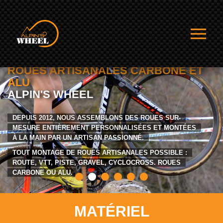
ROUES ARTISANALES CARBONE ET
ALU
ALPIN'S WHEEL
DEPUIS 2012, NOUS ASSEMBLONS DES ROUES SUR-
MESURE ENTIÈREMENT PERSONNALISÉES ET MONTÉES
À LA MAIN PAR UN ARTISAN PASSIONNÉ.
TOUT MONTAGE DE ROUES ARTISANALES POSSIBLE :
ROUTE, VTT, PISTE, GRAVEL, CYCLOCROSS. ROUES
CARBONE OU ALU.
MATÉRIEL