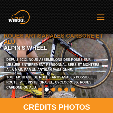
ROUES ARTISANALES CARBONE ET
ALU
ALPIN'S WHEEL
DEPUIS 2012, NOUS ASSEMBLONS DES ROUES SUR-
MESURE ENTIÈREMENT PERSONNALISÉES ET MONTÉES
À LA MAIN PAR UN ARTISAN PASSIONNÉ.
TOUT MONTAGE DE ROUES ARTISANALES POSSIBLE :
ROUTE, VTT, PISTE, GRAVEL, CYCLOCROSS. ROUES
CARBONE OU ALU.
CRÉDITS PHOTOS