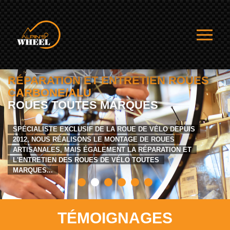
RÉPARATION ET ENTRETIEN ROUES
CARBONE/ALU
ROUES TOUTES MARQUES
SPÉCIALISTE EXCLUSIF DE LA ROUE DE VÉLO DEPUIS
2012, NOUS RÉALISONS LE MONTAGE DE ROUES
ARTISANALES, MAIS ÉGALEMENT LA RÉPARATION ET
L'ENTRETIEN DES ROUES DE VÉLO TOUTES
MARQUES...
TÉMOIGNAGES